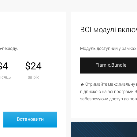
ВСІ модулі вклю
-періоду.
Модуль доступний у рамках
$4
$24
Flamix.Bundle
місяць
за рік
🔥 Отримайте максимальну в
підпискою на всі програми B
забезпечуючи доступ до повн