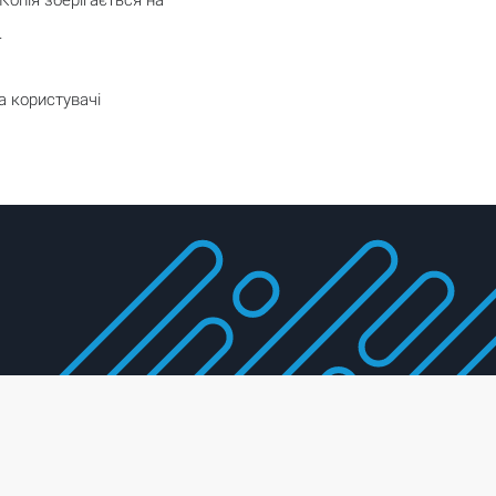
Копія зберігається на
.
та користувачі