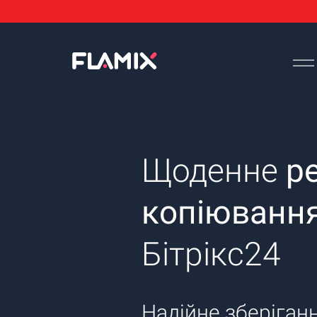
Щоденне
р
копіюванн
Бітрікс24
Надійне зберіган