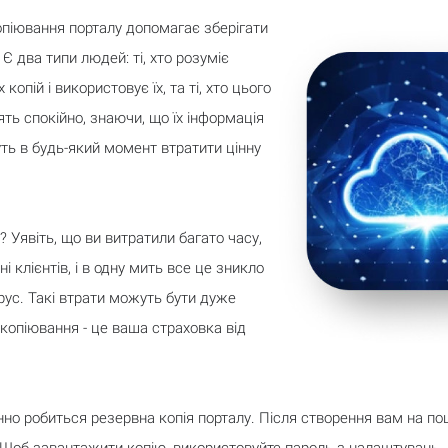
піювання порталу допомагає зберігати
 Є два типи людей: ті, хто розуміє
копій і використовує їх, та ті, хто цього
ять спокійно, знаючи, що їх інформація
уть в будь-який момент втратити цінну
 Уявіть, що ви витратили багато часу,
 клієнтів, і в одну мить все це зникло
рус. Такі втрати можуть бути дуже
копіювання - це ваша страховка від
но робиться резервна копія порталу. Після створення вам на по