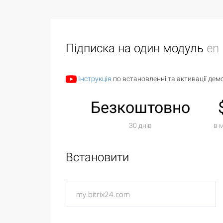
Підписка на один модуль
en
Інструкція
по встановленні та активації демо
Безкоштовно
30 днів
в 
Встановити