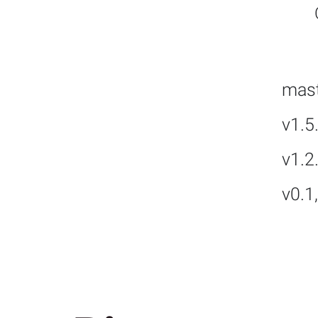
mast
v1.5
v1.2
v0.1
АЛЕКС А.