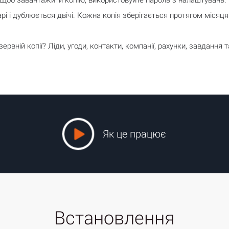
Щоб завантажити копію, використовуйте пароль з налаштувань. 
рі і дублюється двічі. Кожна копія зберігається протягом місяця
ервній копії? Ліди, угоди, контакти, компанії, рахунки, завдання 
Як це працює
Встановлення