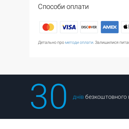
Способи оплати
Детально про
методи оплати
. Залишилися пита
30
днів
безкоштовного 