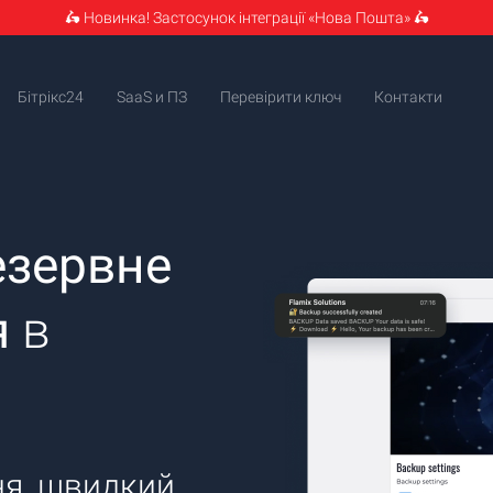
🛵 Новинка! Застосунок інтеграції «Нова Пошта» 🛵
Бітрікс24
SaaS и ПЗ
Перевірити ключ
Контакти
езервне
я
в
ня, швидкий