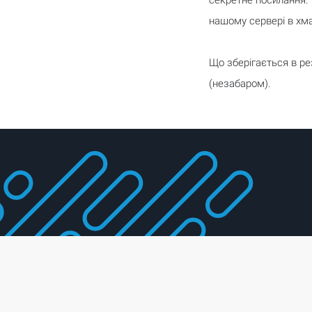
секретне посилання. 
нашому сервері в хма
Що зберігається в рез
(незабаром).