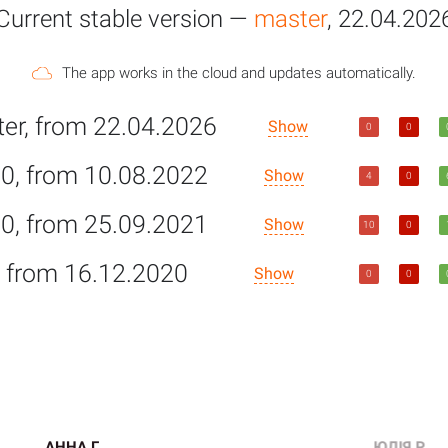
Current stable version —
master
, 22.04.202
The app works in the cloud and updates automatically.
er, from 22.04.2026
Show
0
0
.0, from 10.08.2022
Show
4
0
.0, from 25.09.2021
Show
10
0
, from 16.12.2020
Show
0
0
АННА Г.
ЮЛІЯ Р.