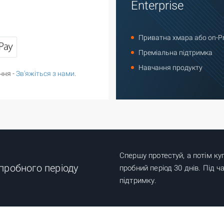
Enterprise
Приватна хмара або on-P
Преміальна підтримка
Навчання продукту
ння -
Зв'яжіться з нами
.
Спершу протестуй, а потім к
пробного періоду
пробний період 30 днів. Під ч
підтримку.