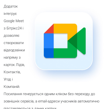
Додаток
інтегрує
Google Meet
з Бітрікс24 і
дозволяє
створювати
відеодзвінки
напряму з
карток Лідів,
Контактів,
Угод і
Компаній.
Посилання генерується одним кліком без переходу до
зовнішніх сервісів, а email-адреси учасників автоматично
підставляються з даних картки.