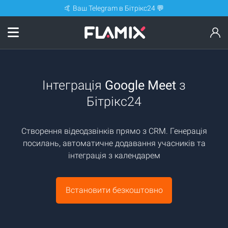
🤙 Ваш Telegram в Бітрікс24 💬
Інтеграція
Google Meet
з
Бітрікс24
Створення відеодзвінків прямо з CRM. Генерація
посилань, автоматичне додавання учасників та
інтеграція з календарем
Встановити безкоштовно