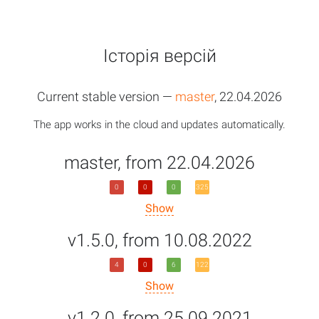
Історія версій
Current stable version —
master
, 22.04.2026
The app works in the cloud and updates automatically.
master, from 22.04.2026
0
0
0
325
Show
v1.5.0, from 10.08.2022
4
0
6
122
Show
v1.2.0, from 25.09.2021