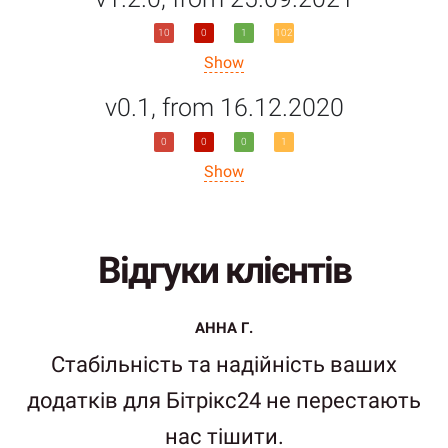
10
0
1
102
Show
v0.1, from 16.12.2020
0
0
0
1
Show
Відгуки клієнтів
АННА Г.
Стабільність та надійність ваших
додатків для Бітрікс24 не перестають
нас тішити.