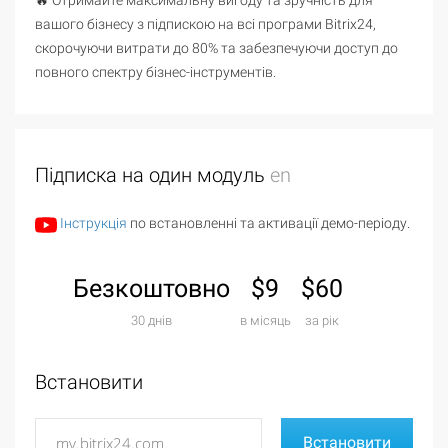
🔥 Отримайте максимальну вигоду та зручність для
вашого бізнесу з підпискою на всі програми Bitrix24,
скорочуючи витрати до 80% та забезпечуючи доступ до
повного спектру бізнес-інструментів.
Підписка на один модуль
en
Інструкція
по встановленні та активації демо-періоду.
Безкоштовно
$9
$60
30 днів
в місяць
за рік
Встановити