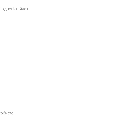
 відповідь йде в
собисто;