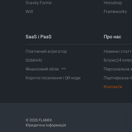
Gravity Forms
Horoshop
WIX
Frameworks
Ранее:
Поль
85% автора
пользовате
SaaS і PaaS
Про нас
Сейчас:
Под
Платіжний агрегатор
Новини і статт
получают о
! Битрикс24 ав
DobkinAI
Бітрікс24 Інте
компенсиро
интеграторам!
Фінансовий облік
Персональна 
soon
Интегратор пол
Такое изменени
Короткі посилання і QR-коди
Партнерська п
Контакти
Flamix Software
© 2026 FLAMIX.
Юридична інформація
Розробник ПЗ