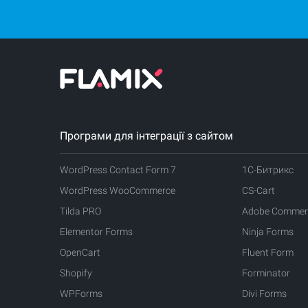
Сложные за
Поддержка 
Здесь вы может
Как
специалист, вы
Кроме того, мы
кнопку
"Создат
1. Вы задаете 
Програми для інтеграції з сайтом
2. Если требует
WordPress Contact Form 7
1С-Битрикс
Мы оценива
WordPress WooCommerce
CS-Cart
После ваше
Tilda PRO
Adobe Commer
Elementor Forms
Ninja Forms
Сроки выполнен
OpenCart
Fluent Form
Shopify
Forminator
WPForms
Divi Forms