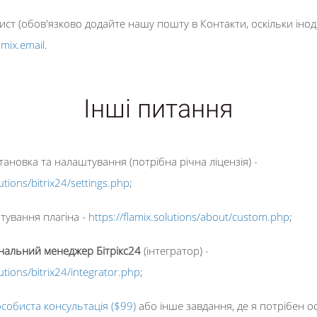
ист (обов'язково додайте нашу пошту в Контакти, оскільки іноді
amix.email
.
Інші питання
ановка та налаштування (потрібна річна ліцензія) -
lutions/bitrix24/settings.php
;
тування плагіна -
https://flamix.solutions/about/custom.php
;
нальний менеджер Бітрікс24
(інтегратор) -
lutions/bitrix24/integrator.php
;
собиста консультація ($99)
або інше завдання, де я потрібен о