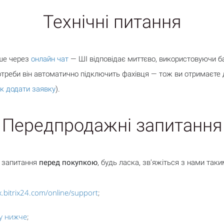
Технічні питання
ше через
онлайн чат
— ШІ відповідає миттєво, використовуючи ба
отреби він автоматично підключить фахівця — тож ви отримаєте
к додати заявку
).
Передпродажні запитання
і запитання
перед покупкою
, будь ласка, зв'яжіться з нами так
ix.bitrix24.com/online/support
;
у нижче
;