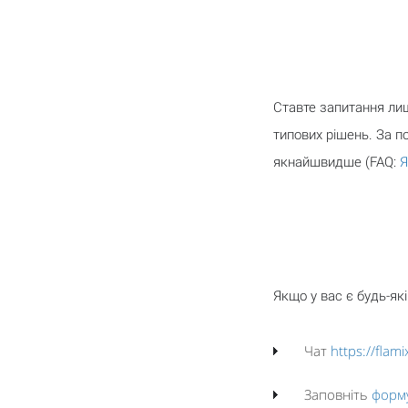
Ставте запитання ли
типових рішень. За п
якнайшвидше (FAQ:
Я
Якщо у вас є будь-як
Чат
https://flam
Заповніть
форм