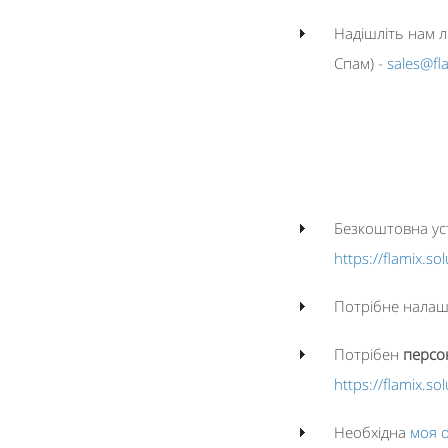
Надішліть нам л
Спам) -
sales@fl
Безкоштовна уст
https://flamix.so
Потрібне налаш
Потрібен
персо
https://flamix.so
Необхідна
моя о