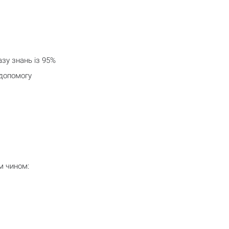
зу знань із 95%
 допомогу
им чином: