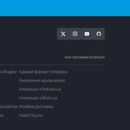
 подхода.
хнический
жка:
сто нажмите
льна 2 дня.
Інші програми Бітрікс24
та Яндекс
Єдиний формат телефону
Оновлення курсів валют
Інтеграція з Robota.ua
Інтеграція з Work.ua
із сайтом
Rozetka Доставка
ом
Нова Пошта