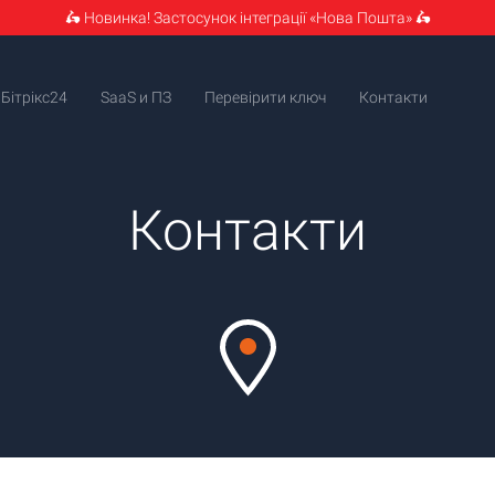
🛵 Новинка! Застосунок інтеграції «Нова Пошта» 🛵
Бітрікс24
SaaS и ПЗ
Перевірити ключ
Контакти
Контакти